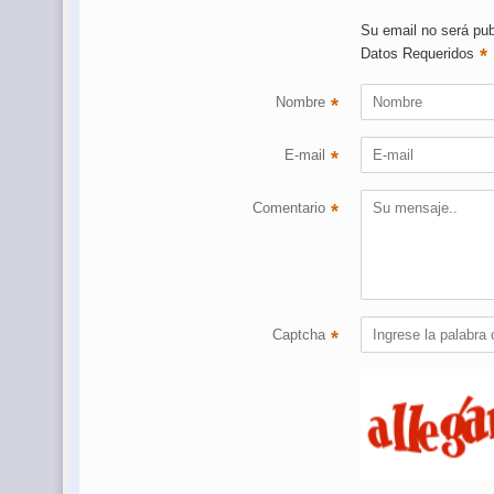
Su email no será pub
*
Datos Requeridos
Nombre
*
E-mail
*
Comentario
*
Captcha
*