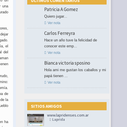
ULTIMOS COMENTARIOS
mo un
y una
Patricia A Gomez
urado
Quiero jugar...

Ver nota
ores,
Carlos Ferreyra
dejar
gado.
Hace un año tuve la felicidad de
a, el
conocer este emp...
l del

Ver nota
 aman
Bianca victoria sposino
ienen
Hola ami me gustan los caballos y mi
rudo,
papá tienen ...
mino:

Ver nota
omía.
na de
de la
SITIOS AMIGOS
ueblo
www.lapridenses.com.ar
Laprida
en ha