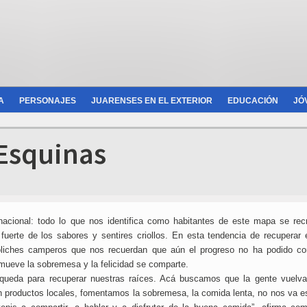
A
PERSONAJES
JUARENSES EN EL EXTERIOR
EDUCACIÓN
JÓ
 Esquinas
cional: todo lo que nos identifica como habitantes de este mapa se rec
uerte de los sabores y sentires criollos. En esta tendencia de recuperar 
boliches camperos que nos recuerdan que aún el progreso no ha podido co
omueve la sobremesa y la felicidad se comparte.
ueda para recuperar nuestras raíces. Acá buscamos que la gente vuelva
productos locales, fomentamos la sobremesa, la comida lenta, no nos va e