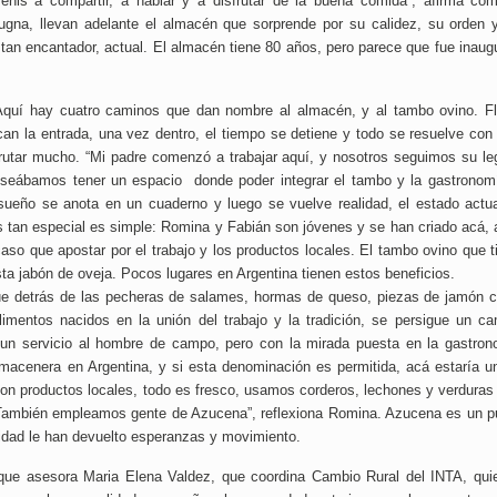
nis a compartir, a hablar y a disfrutar de la buena comida”, afirma co
gna, llevan adelante el almacén que sorprende por su calidez, su orden 
o tan encantador, actual. El almacén tiene 80 años, pero parece que fue inaug
Aquí hay cuatro caminos que dan nombre al almacén, y al tambo ovino. Fl
n la entrada, una vez dentro, el tiempo se detiene y todo se resuelve con 
sfrutar mucho. “Mi padre comenzó a trabajar aquí, y nosotros seguimos su le
eábamos tener un espacio donde poder integrar el tambo y la gastronomí
sueño se anota en un cuaderno y luego se vuelve realidad, el estado actua
es tan especial es simple: Romina y Fabián son jóvenes y se han criado acá,
so que apostar por el trabajo y los productos locales. El tambo ovino que t
sta jabón de oveja. Pocos lugares en Argentina tienen estos beneficios.
rque detrás de las pecheras de salames, hormas de queso, piezas de jamón c
limentos nacidos en la unión del trabajo y la tradición, se persigue un ca
r un servicio al hombre de campo, pero con la mirada puesta en la gastron
macenera en Argentina, y si esta denominación es permitida, acá estaría u
on productos locales, todo es fresco, usamos corderos, lechones y verduras 
 También empleamos gente de Azucena”, reflexiona Romina. Azucena es un p
vidad le han devuelto esperanzas y movimiento.
 que asesora Maria Elena Valdez, que coordina Cambio Rural del INTA, qui