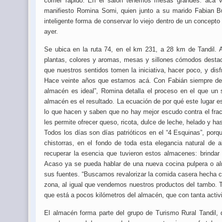
comer rápido. En el salón tenemos mesas grandes: acá ve
manifiesto Romina Somi, quien junto a su marido Fabian Bu
inteligente forma de conservar lo viejo dentro de un concept
ayer.
Se ubica en la ruta 74, en el km 231, a 28 km de Tandil. 
plantas, colores y aromas, mesas y sillones cómodos destaca
que nuestros sentidos tomen la iniciativa, hacer poco, y di
Hace veinte años que estamos acá. Con Fabián siempre des
almacén es ideal”, Romina detalla el proceso en el que un 
almacén es el resultado. La ecuación de por qué este lugar 
lo que hacen y saben que no hay mejor escudo contra el fraca
les permite ofrecer queso, ricota, dulce de leche, helado y ha
Todos los días son días patrióticos en el “4 Esquinas”, po
chistorras, en el fondo de toda esta elegancia natural de a
recuperar la esencia que tuvieron estos almacenes: brinda
Acaso ya se pueda hablar de una nueva cocina pulpera o al
sus fuentes. “Buscamos revalorizar la comida casera hecha c
zona, al igual que vendemos nuestros productos del tambo.
que está a pocos kilómetros del almacén, que con tanta acti
El almacén forma parte del grupo de Turismo Rural Tandil,