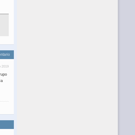
ntario
o 2019
rupo
ìa