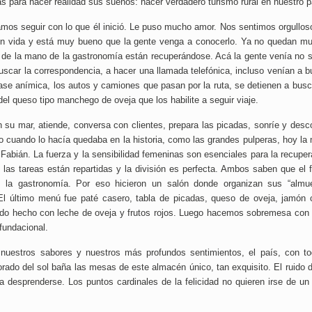
 para hacer realidad sus sueños: hacer verdadero turismo rural en nuestro p
amos seguir con lo que él inició. Le puso mucho amor. Nos sentimos orgullos
n vida y está muy bueno que la gente venga a conocerlo. Ya no quedan m
 de la mano de la gastronomía están recuperándose. Acá la gente venía no s
scar la correspondencia, a hacer una llamada telefónica, incluso venían a b
e anímica, los autos y camiones que pasan por la ruta, se detienen a busc
del queso tipo manchego de oveja que los habilite a seguir viaje.
 su mar, atiende, conversa con clientes, prepara las picadas, sonríe y desc
o cuando lo hacía quedaba en la historia, como las grandes pulperas, hoy la 
Fabián. La fuerza y la sensibilidad femeninas son esenciales para la recuper
as tareas están repartidas y la división es perfecta. Ambos saben que el f
 la gastronomía. Por eso hicieron un salón donde organizan sus “almu
“El último menú fue paté casero, tabla de picadas, queso de oveja, jamón 
elado hecho con leche de oveja y frutos rojos. Luego hacemos sobremesa con
fundacional.
uestros sabores y nuestros más profundos sentimientos, el país, con to
dorado del sol baña las mesas de este almacén único, tan exquisito. El ruido d
 desprenderse. Los puntos cardinales de la felicidad no quieren irse de un 