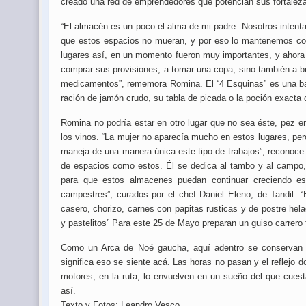
creado una red de emprendedores que potencian sus fortalezas
“El almacén es un poco el alma de mi padre. Nosotros intent
que estos espacios no mueran, y por eso lo mantenemos co
lugares así, en un momento fueron muy importantes, y ahora
comprar sus provisiones, a tomar una copa, sino también a bu
medicamentos”, rememora Romina. El “4 Esquinas” es una bas
ración de jamón crudo, su tabla de picada o la poción exacta 
Romina no podría estar en otro lugar que no sea éste, pez en
los vinos. “La mujer no aparecía mucho en estos lugares, per
maneja de una manera única este tipo de trabajos”, reconoce 
de espacios como estos. Él se dedica al tambo y al campo, l
para que estos almacenes puedan continuar creciendo es
campestres”, curados por el chef Daniel Eleno, de Tandil. 
casero, chorizo, carnes con papitas rusticas y de postre h
y pastelitos” Para este 25 de Mayo preparan un guiso carrero 
Como un Arca de Noé gaucha, aquí adentro se conservan n
significa eso se siente acá. Las horas no pasan y el reflejo 
motores, en la ruta, lo envuelven en un sueño del que cuesta
así.
Texto y Fotos: Leandro Vesco