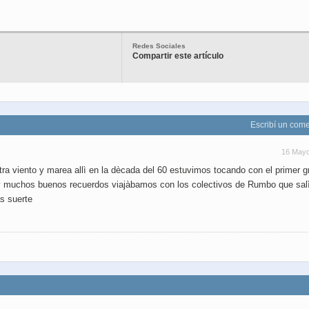
Redes Sociales
Compartir este artículo
Escribí un come
16 May
ra viento y marea allì en la dècada del 60 estuvimos tocando con el primer g
do y muchos buenos recuerdos viajàbamos con los colectivos de Rumbo que sal
s suerte