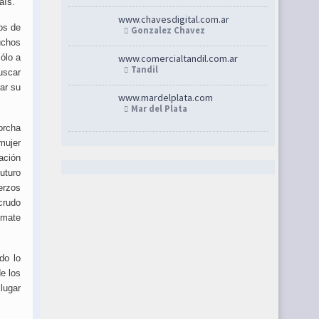
aís.
www.chavesdigital.com.ar
os de
Gonzalez Chavez
uchos
ólo a
www.comercialtandil.com.ar
Tandil
uscar
ar su
www.mardelplata.com
Mar del Plata
orcha
mujer
ación
uturo
erzos
crudo
 mate
do lo
e los
lugar